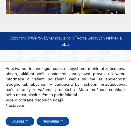
Copyright © Weiron Dynamics, s.r.o. |
Tvorba webových stránek
a
SEO
Používáme technologie cookie, abychom mohli přizpůsobovat
obsah, ukládat vaše nastavení, analyzovat provoz na webu.
Informace o vašem používání webu sdílíme se společností
Google, tak abychom v budoucnu byli schopni přizpůsobovat
naše stránky k vašemu prospěchu. Máte možnost souhlasit,
nebo nesouhlasit s těmito podmínkami.
Více o ochraně osobních údajů
.
Nastavení.
Souhlasím
Nesouhlasím