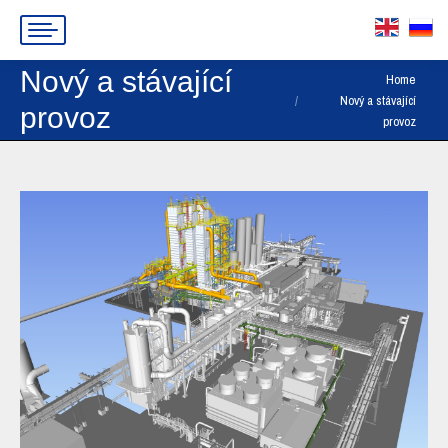
Nový a stávající
You are here:
Home
Nový a stávající
provoz
provoz