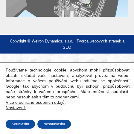
Copyright © Weiron Dynamics, s.r.o. |
Tvorba webových stránek
a
SEO
Používáme technologie cookie, abychom mohli přizpůsobovat
obsah, ukládat vaše nastavení, analyzovat provoz na webu.
Informace o vašem používání webu sdílíme se společností
Google, tak abychom v budoucnu byli schopni přizpůsobovat
naše stránky k vašemu prospěchu. Máte možnost souhlasit,
nebo nesouhlasit s těmito podmínkami.
Více o ochraně osobních údajů
.
Nastavení.
Souhlasím
Nesouhlasím