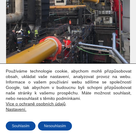
Používáme technologie cookie, abychom mohli přizpůsobovat
obsah, ukládat vaše nastavení, analyzovat provoz na webu.
Informace o vašem používání webu sdílíme se společností
Google, tak abychom v budoucnu byli schopni přizpůsobovat
naše stránky k vašemu prospěchu. Máte možnost souhlasit,
nebo nesouhlasit s těmito podmínkami.
Více o ochraně osobních údajů
.
Nastavení.
Copyright © Weiron Dynamics, s.r.o. |
Tvorba webových stránek
a
SEO
Souhlasím
Nesouhlasím