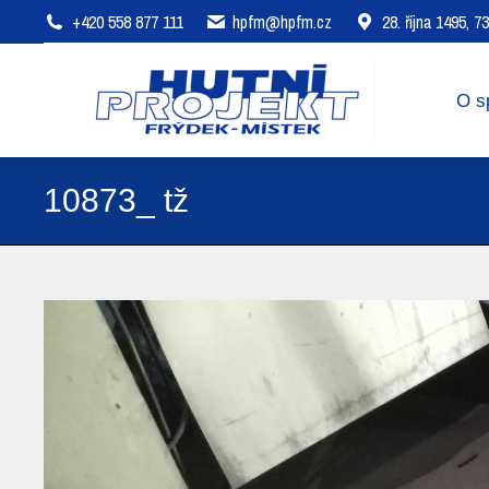
+420 558 877 111
hpfm@hpfm.cz
28. října 1495, 
O společnosti
Oblasti působení
O s
10873_ tž