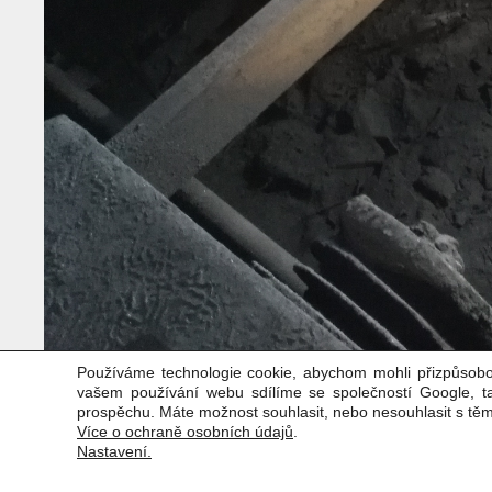
Používáme technologie cookie, abychom mohli přizpůsobo
vašem používání webu sdílíme se společností Google, 
prospěchu. Máte možnost souhlasit, nebo nesouhlasit s tě
Více o ochraně osobních údajů
.
Nastavení.
Copyright © Weiron Dynamics, s.r.o. |
Tvorba webových stránek
a
SE