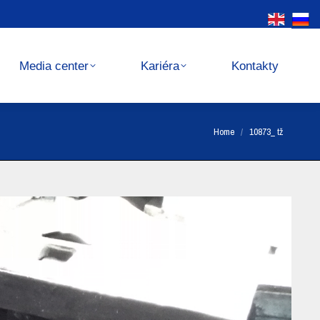
Kariéra
Kontakty
Media center
Kariéra
Kontakty
You are here:
Home
10873_ tž