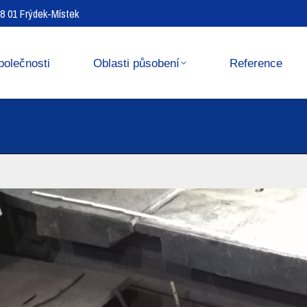
738 01 Frýdek-Místek
Reference
Media center
polečnosti
Oblasti působení
Reference