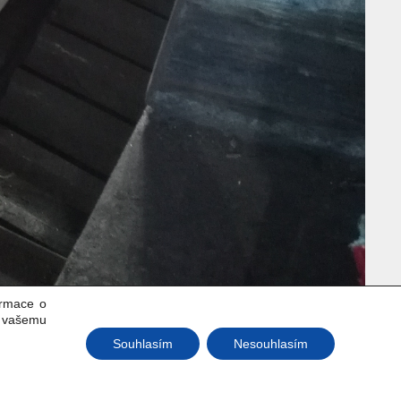
ormace o
k vašemu
Souhlasím
Nesouhlasím