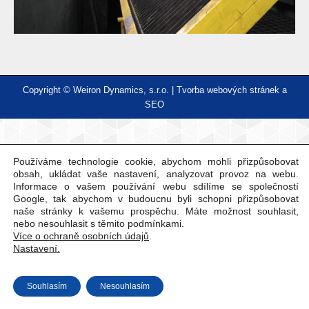
Copyright © Weiron Dynamics, s.r.o. |
Tvorba webových stránek
a
SEO
Používáme technologie cookie, abychom mohli přizpůsobovat
obsah, ukládat vaše nastavení, analyzovat provoz na webu.
Informace o vašem používání webu sdílíme se společností
Google, tak abychom v budoucnu byli schopni přizpůsobovat
naše stránky k vašemu prospěchu. Máte možnost souhlasit,
nebo nesouhlasit s těmito podmínkami.
Více o ochraně osobních údajů
.
Nastavení.
Souhlasím
Nesouhlasím