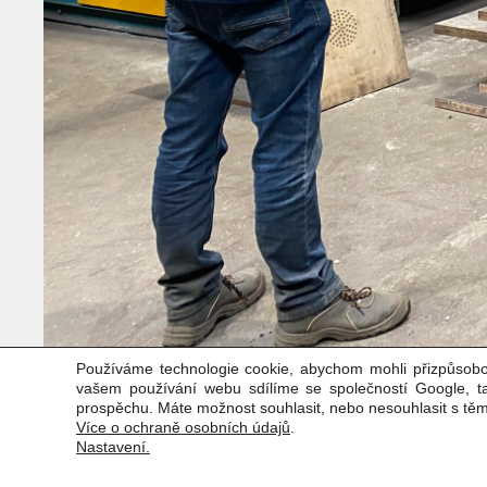
Používáme technologie cookie, abychom mohli přizpůsobo
vašem používání webu sdílíme se společností Google, 
prospěchu. Máte možnost souhlasit, nebo nesouhlasit s tě
Více o ochraně osobních údajů
.
Nastavení.
Copyright © Weiron Dynamics, s.r.o. |
Tvorba webových stránek
a
SE