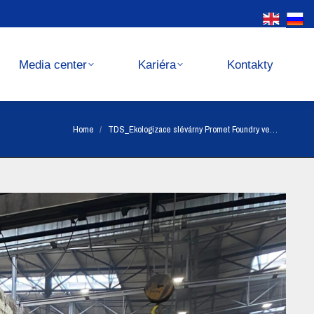
Kariéra
Kontakty
Media center
Kariéra
Kontakty
You are here:
Home
TDS_Ekologizace slévárny Promet Foundry ve…