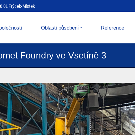
738 01 Frýdek-Místek
Reference
Media center
polečnosti
Oblasti působení
Reference
omet Foundry ve Vsetíně 3