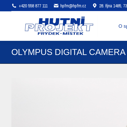
+420 558 877 111
hpfm@hpfm.cz
28. října 1495, 
O společnosti
Oblasti působení
O s
OLYMPUS DIGITAL CAMERA