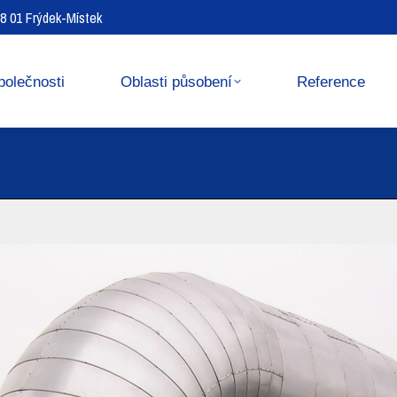
738 01 Frýdek-Místek
Reference
Media center
polečnosti
Oblasti působení
Reference