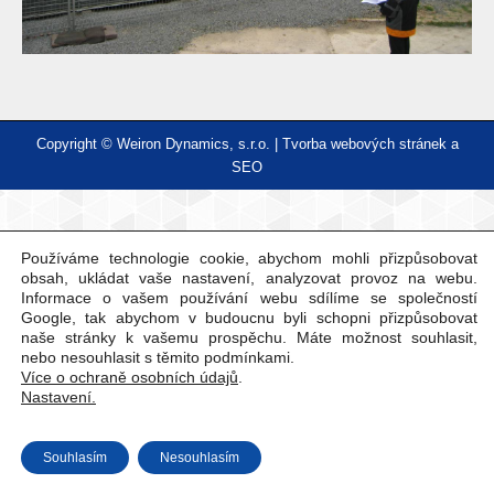
Copyright © Weiron Dynamics, s.r.o. |
Tvorba webových stránek
a
SEO
Používáme technologie cookie, abychom mohli přizpůsobovat
obsah, ukládat vaše nastavení, analyzovat provoz na webu.
Informace o vašem používání webu sdílíme se společností
Google, tak abychom v budoucnu byli schopni přizpůsobovat
naše stránky k vašemu prospěchu. Máte možnost souhlasit,
nebo nesouhlasit s těmito podmínkami.
Více o ochraně osobních údajů
.
Nastavení.
Souhlasím
Nesouhlasím