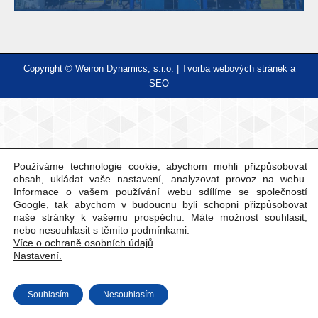
Copyright © Weiron Dynamics, s.r.o. |
Tvorba webových stránek
a
SEO
Používáme technologie cookie, abychom mohli přizpůsobovat
obsah, ukládat vaše nastavení, analyzovat provoz na webu.
Informace o vašem používání webu sdílíme se společností
Google, tak abychom v budoucnu byli schopni přizpůsobovat
naše stránky k vašemu prospěchu. Máte možnost souhlasit,
nebo nesouhlasit s těmito podmínkami.
Více o ochraně osobních údajů
.
Nastavení.
Souhlasím
Nesouhlasím