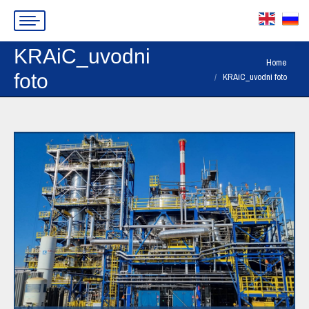
KRAiC_uvodni
You are here:
Home
foto
KRAiC_uvodni foto