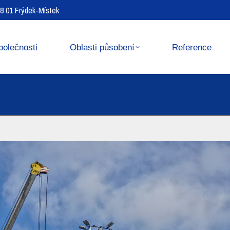
738 01 Frýdek-Místek
Reference
Media center
polečnosti
Oblasti působení
Reference