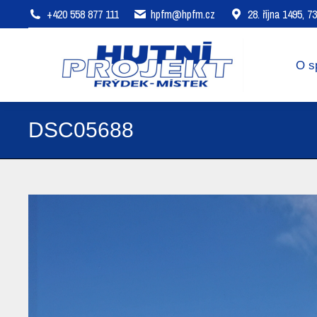
+420 558 877 111
hpfm@hpfm.cz
28. října 1495, 
O společnosti
Oblasti působení
O s
DSC05688