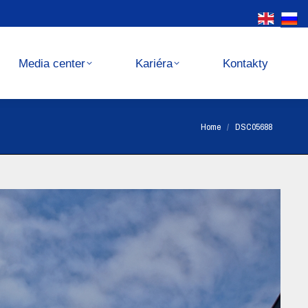
Kariéra
Kontakty
Media center
Kariéra
Kontakty
You are here:
Home
DSC05688