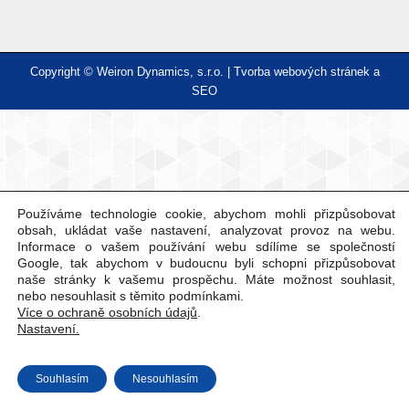
Copyright © Weiron Dynamics, s.r.o. |
Tvorba webových stránek
a
SEO
Používáme technologie cookie, abychom mohli přizpůsobovat
obsah, ukládat vaše nastavení, analyzovat provoz na webu.
Informace o vašem používání webu sdílíme se společností
Google, tak abychom v budoucnu byli schopni přizpůsobovat
naše stránky k vašemu prospěchu. Máte možnost souhlasit,
nebo nesouhlasit s těmito podmínkami.
Více o ochraně osobních údajů
.
Nastavení.
Souhlasím
Nesouhlasím