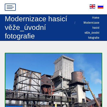
Modernizace hasicí
You are here:
Home
Modernizace
věže_úvodní
hasicí
věže_úvodní
fotografie
fotografie