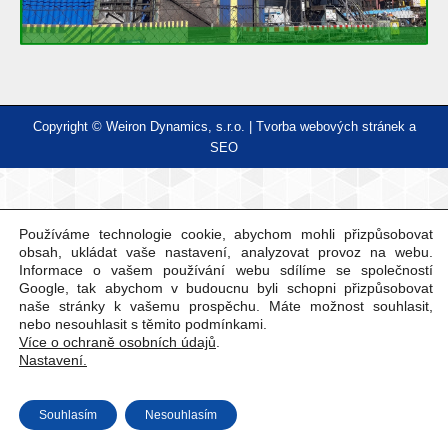
Copyright © Weiron Dynamics, s.r.o. |
Tvorba webových stránek
a
SEO
Používáme technologie cookie, abychom mohli přizpůsobovat
obsah, ukládat vaše nastavení, analyzovat provoz na webu.
Informace o vašem používání webu sdílíme se společností
Google, tak abychom v budoucnu byli schopni přizpůsobovat
naše stránky k vašemu prospěchu. Máte možnost souhlasit,
nebo nesouhlasit s těmito podmínkami.
Více o ochraně osobních údajů
.
Nastavení.
Souhlasím
Nesouhlasím