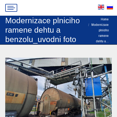
Modernizace plniciho
You are here:
Home
Modernizace
ramene dehtu a
plniciho
ramene
benzolu_uvodni foto
dehtu a…