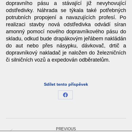
dopravního pásu a stávající již nevyhovující
odstředivky. Náhrada se týkala také potřebných
potrubních propojení a navazujících profesí. Po
realizaci stavby nová odstředivka odvádí síran
amonný pomocí nového dopravníkového pásu do
skladu, odkud bude drapákovým jeřábem nakládán
do aut nebo přes násypku, dávkovač, drtič a
dopravníkový nakladač je naložen do železničních
či silničních vozů a expedován odběratelům.
Sdílet tento příspěvek
Share
on
Facebook
Project
navigation
PREVIOUS