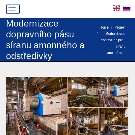
Modernizace
You are here:
Home
Project
dopravního pásu
Modernizace
dopravního pásu
síranu amonného a
síranu
amonného…
odstředivky