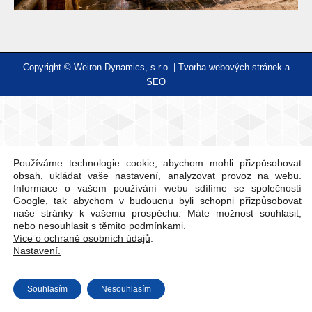
Copyright © Weiron Dynamics, s.r.o. |
Tvorba webových stránek
a
SEO
Používáme technologie cookie, abychom mohli přizpůsobovat
obsah, ukládat vaše nastavení, analyzovat provoz na webu.
Informace o vašem používání webu sdílíme se společností
Google, tak abychom v budoucnu byli schopni přizpůsobovat
naše stránky k vašemu prospěchu. Máte možnost souhlasit,
nebo nesouhlasit s těmito podmínkami.
Více o ochraně osobních údajů
.
Nastavení.
Souhlasím
Nesouhlasím