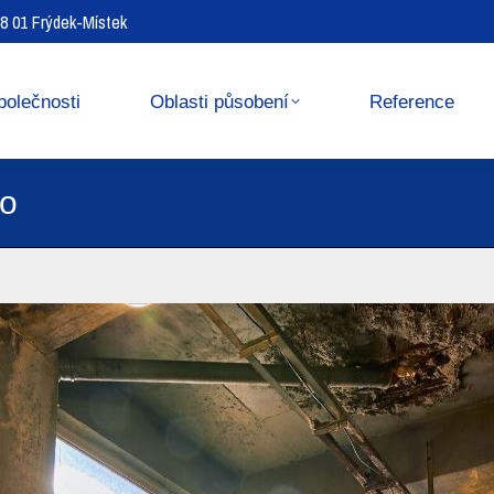
738 01 Frýdek-Místek
Reference
Media center
polečnosti
Oblasti působení
Reference
ho