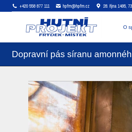
+420 558 877 111
hpfm@hpfm.cz
28. října 1495, 
O společnosti
Oblasti působení
O s
Dopravní pás síranu amonné