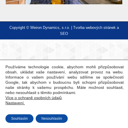
Copyright © Weiron Dynamics, s.r.o. |
Tvorba webových stránek
a
SEO
Používáme technologie cookie, abychom mohli přizpůsobovat
obsah, ukládat vaše nastavení, analyzovat provoz na webu.
Informace o vašem používání webu sdílíme se společností
Google, tak abychom v budoucnu byli schopni přizpůsobovat
naše stránky k vašemu prospěchu. Máte možnost souhlasit,
nebo nesouhlasit s těmito podmínkami.
Více o ochraně osobních údajů
.
Nastavení.
Souhlasím
Nesouhlasím