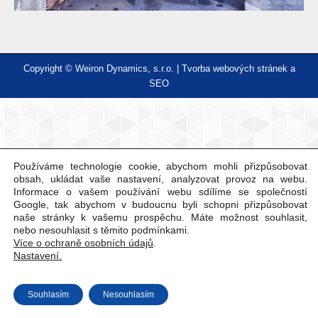
Copyright © Weiron Dynamics, s.r.o. |
Tvorba webových stránek
a
SEO
Používáme technologie cookie, abychom mohli přizpůsobovat
obsah, ukládat vaše nastavení, analyzovat provoz na webu.
Informace o vašem používání webu sdílíme se společností
Google, tak abychom v budoucnu byli schopni přizpůsobovat
naše stránky k vašemu prospěchu. Máte možnost souhlasit,
nebo nesouhlasit s těmito podmínkami.
Více o ochraně osobních údajů
.
Nastavení.
Souhlasím
Nesouhlasím