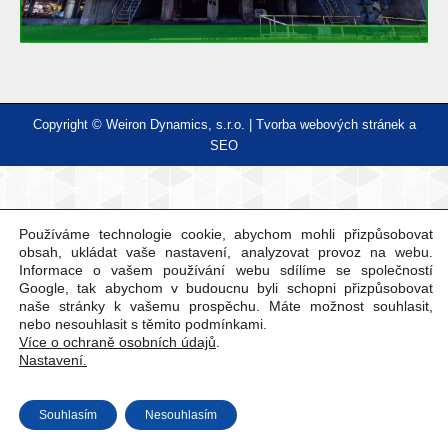
Copyright © Weiron Dynamics, s.r.o. |
Tvorba webových stránek
a
SEO
Používáme technologie cookie, abychom mohli přizpůsobovat
obsah, ukládat vaše nastavení, analyzovat provoz na webu.
Informace o vašem používání webu sdílíme se společností
Google, tak abychom v budoucnu byli schopni přizpůsobovat
naše stránky k vašemu prospěchu. Máte možnost souhlasit,
nebo nesouhlasit s těmito podmínkami.
Více o ochraně osobních údajů
.
Nastavení.
Souhlasím
Nesouhlasím