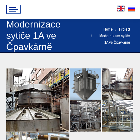
Modernizace
You are here:
Home
Project
sytiče 1A ve
Modernizace sytiče
1A ve Čpavkárně
Čpavkárně