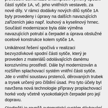
částí sytiče 1A, vč. jeho vnitřních vestaveb, za
nové díly. V rámci dodávky nových dílů sytiče 1A
byly provedeny i úpravy na dalších navazujících
zařízeních jako např. louhový a kyselinový hrnec.
Součástí modernizace byla dále výměna
navazujících potrubí a čerpadel a úprava obslužné
ocelové konstrukce kolem sytiče 1A.
Unikátnost řešení spočívá v realizaci
bezvyzdívkové spodní části sytiče, který je
proveden z materiálů odolávajících danému
korozivnímu prostředí. Dále byl modernizován a
rozšířen splachovací systém vnitřní části sytiče.
Jde o vnitřní soustavu prstenců, děrovaných trubek
a trysek určený pro čištění úsad. Pro tyto účely byl
navržena nová technologie přípravy proplachovací
horké vody včetně vysokotlakých čerpadel pro její
dopravu.