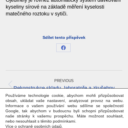
Ojedinělý je rovněž automatický systém dávkování
kyseliny sírové na základě měření kyselosti
matečného roztoku v sytiči.
Sdílet tento příspěvek
Share
on
Facebook
Project
navigation
PREVIOUS
Previous
Rekonstrukce skladu, laboratoře a zkušebny
project:
Používáme technologie cookie, abychom mohli přizpůsobovat
obsah, ukládat vaše nastavení, analyzovat provoz na webu.
NEXT
Informace o vašem používání webu sdílíme se společností
Dostavba tělocvičny ve sportovním areálu v
Next
Google, tak abychom v budoucnu byli schopni přizpůsobovat
Palkovicích
naše stránky k vašemu prospěchu. Máte možnost souhlasit,
project:
nebo nesouhlasit s těmito podmínkami.
Více o ochraně osobních údajů
.