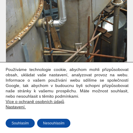
Používáme technologie cookie, abychom mohli přizpůsobovat
obsah, ukládat vaše nastavení, analyzovat provoz na webu.
Informace o vašem používání webu sdílíme se společností
Google, tak abychom v budoucnu byli schopni přizpůsobovat
Copyright © Weiron Dynamics, s.r.o. |
Tvorba webových stránek
a
naše stránky k vašemu prospěchu. Máte možnost souhlasit,
SEO
nebo nesouhlasit s těmito podmínkami.
Více o ochraně osobních údajů
.
Nastavení.
Souhlasím
Nesouhlasím