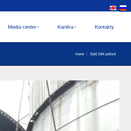
Kariéra
Kontakty
Media center
Kariéra
Kontakty
You are here:
Home
Sytič OKK pohled