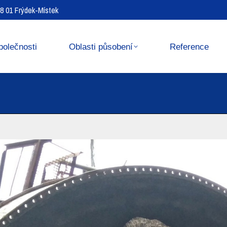
738 01 Frýdek-Místek
Reference
Media center
polečnosti
Oblasti působení
Reference