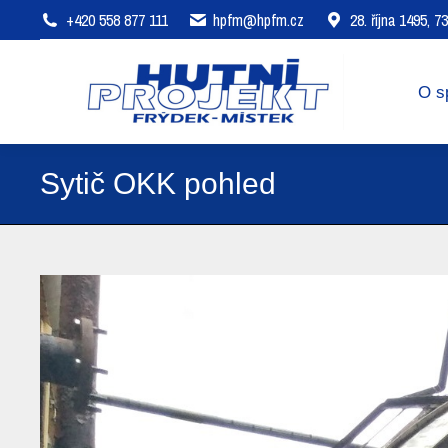
+420 558 877 111
hpfm@hpfm.cz
28. října 1495, 
O společnosti
Oblasti působení
O s
Sytič OKK pohled