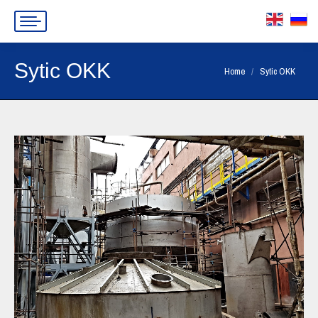
Sytic OKK
You are here:
Home
Sytic OKK