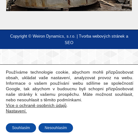
Copyright © Weiron Dynamics, s.r.o. |
Tvorba webových stránek
a
SEO
Používáme technologie cookie, abychom mohli přizpůsobovat
obsah, ukládat vaše nastavení, analyzovat provoz na webu.
Informace o vašem používání webu sdílíme se společností
Google, tak abychom v budoucnu byli schopni přizpůsobovat
naše stránky k vašemu prospěchu. Máte možnost souhlasit,
nebo nesouhlasit s těmito podmínkami.
Více o ochraně osobních údajů
.
Nastavení.
Souhlasím
Nesouhlasím