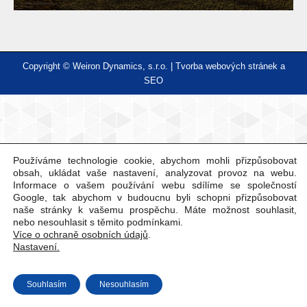
Copyright © Weiron Dynamics, s.r.o. |
Tvorba webových stránek
a
SEO
Používáme technologie cookie, abychom mohli přizpůsobovat
obsah, ukládat vaše nastavení, analyzovat provoz na webu.
Informace o vašem používání webu sdílíme se společností
Google, tak abychom v budoucnu byli schopni přizpůsobovat
naše stránky k vašemu prospěchu. Máte možnost souhlasit,
nebo nesouhlasit s těmito podmínkami.
Více o ochraně osobních údajů
.
Nastavení.
Souhlasím
Nesouhlasím