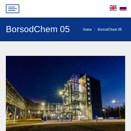
BorsodChem 05
You are here:
Home
BorsodChem 05