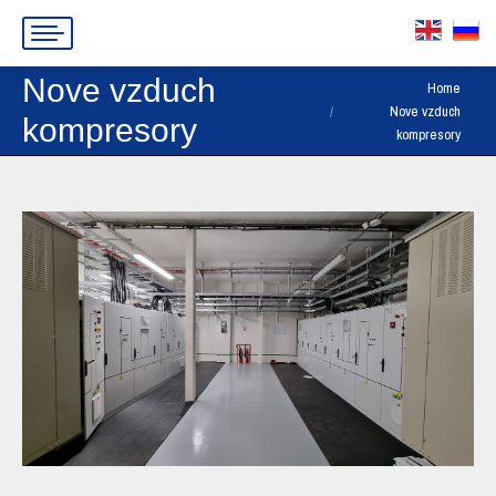
Nove vzduch
You are here:
Home
Nove vzduch
kompresory
kompresory