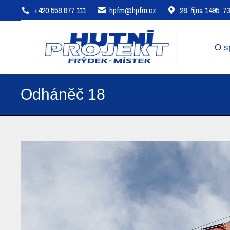
+420 558 877 111
hpfm@hpfm.cz
28. října 1495, 
O společnosti
Oblasti působení
O s
Odháněč 18