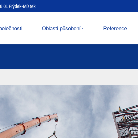
738 01 Frýdek-Místek
Reference
Media center
polečnosti
Oblasti působení
Reference