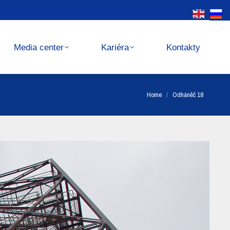
Kariéra
Kontakty
Media center
Kariéra
Kontakty
You are here:
Home
Odháněč 18