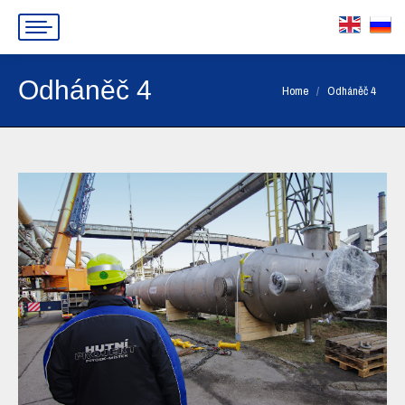
Odháněč 4
You are here:
Home
Odháněč 4