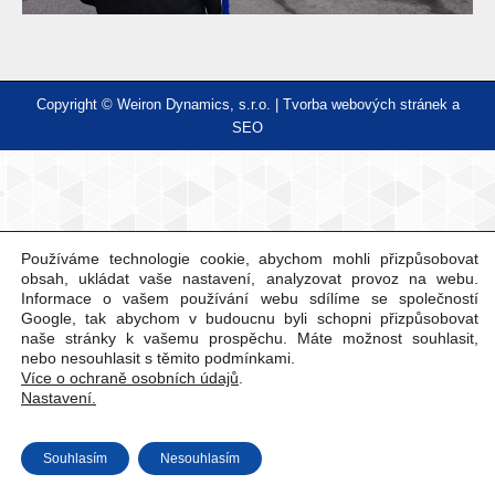
Copyright © Weiron Dynamics, s.r.o. |
Tvorba webových stránek
a
SEO
Používáme technologie cookie, abychom mohli přizpůsobovat
obsah, ukládat vaše nastavení, analyzovat provoz na webu.
Informace o vašem používání webu sdílíme se společností
Google, tak abychom v budoucnu byli schopni přizpůsobovat
naše stránky k vašemu prospěchu. Máte možnost souhlasit,
nebo nesouhlasit s těmito podmínkami.
Více o ochraně osobních údajů
.
Nastavení.
Souhlasím
Nesouhlasím