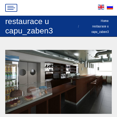
restaurace u
You are here:
Home
restaurace u
capu_zaben3
capu_zaben3