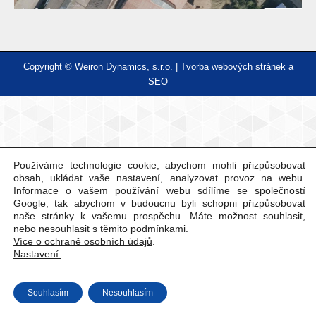
Copyright © Weiron Dynamics, s.r.o. |
Tvorba webových stránek
a
SEO
Používáme technologie cookie, abychom mohli přizpůsobovat
obsah, ukládat vaše nastavení, analyzovat provoz na webu.
Informace o vašem používání webu sdílíme se společností
Google, tak abychom v budoucnu byli schopni přizpůsobovat
naše stránky k vašemu prospěchu. Máte možnost souhlasit,
nebo nesouhlasit s těmito podmínkami.
Více o ochraně osobních údajů
.
Nastavení.
Souhlasím
Nesouhlasím