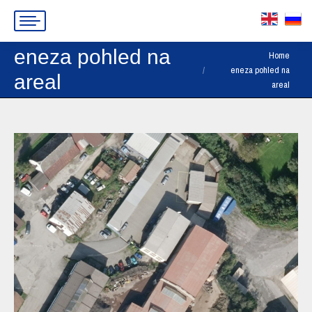
eneza pohled na
You are here:
Home
eneza pohled na
areal
areal