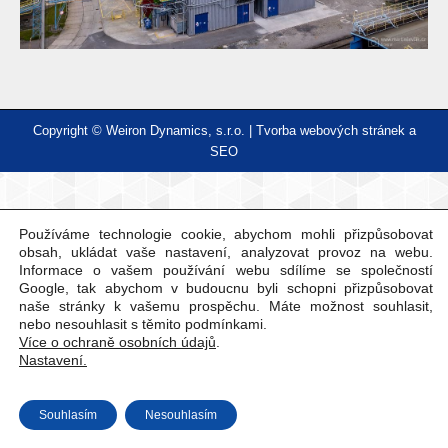
Copyright © Weiron Dynamics, s.r.o. |
Tvorba webových stránek
a
SEO
Používáme technologie cookie, abychom mohli přizpůsobovat
obsah, ukládat vaše nastavení, analyzovat provoz na webu.
Informace o vašem používání webu sdílíme se společností
Google, tak abychom v budoucnu byli schopni přizpůsobovat
naše stránky k vašemu prospěchu. Máte možnost souhlasit,
nebo nesouhlasit s těmito podmínkami.
Více o ochraně osobních údajů
.
Nastavení.
Souhlasím
Nesouhlasím