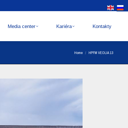
Kariéra
Kontakty
Media center
Kariéra
Kontakty
You are here:
Home
HPFM VEOLIA 13