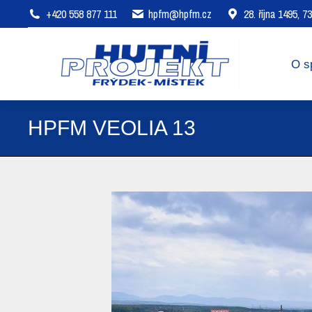
+420 558 877 111
hpfm@hpfm.cz
28. října 1495, 
O společnosti
Oblasti působení
O s
HPFM VEOLIA 13