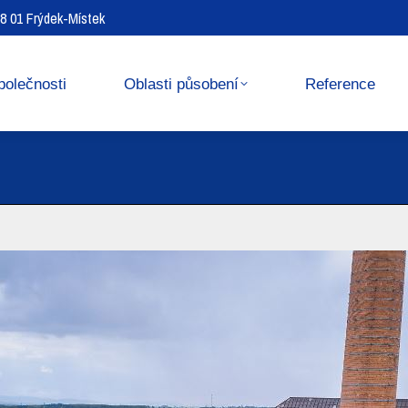
738 01 Frýdek-Místek
Reference
Media center
polečnosti
Oblasti působení
Reference