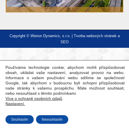
Copyright © Weiron Dynamics, s.r.o. |
Tvorba webových stránek
a
SEO
Používáme technologie cookie, abychom mohli přizpůsobovat
obsah, ukládat vaše nastavení, analyzovat provoz na webu.
Informace o vašem používání webu sdílíme se společností
Google, tak abychom v budoucnu byli schopni přizpůsobovat
naše stránky k vašemu prospěchu. Máte možnost souhlasit,
nebo nesouhlasit s těmito podmínkami.
Více o ochraně osobních údajů
.
Nastavení.
Souhlasím
Nesouhlasím