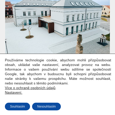
Používáme technologie cookie, abychom mohli přizpůsobovat
obsah, ukládat vaše nastavení, analyzovat provoz na webu.
Informace o vašem používání webu sdílíme se společností
Google, tak abychom v budoucnu byli schopni přizpůsobovat
naše stránky k vašemu prospěchu. Máte možnost souhlasit,
nebo nesouhlasit s těmito podmínkami.
Copyright © Weiron Dynamics, s.r.o. |
Tvorba webových stránek
a
Více o ochraně osobních údajů
.
SEO
Nastavení.
Souhlasím
Nesouhlasím