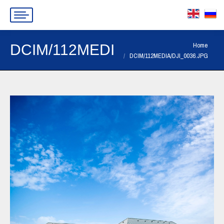
You are here:
Home
DCIM/112MEDIA/DJI_0036.JP
DCIM/112MEDIA/DJI_0036.JPG