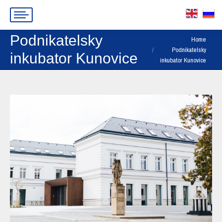
Podnikatelsky
You are here:
Home
Podnikatelsky
inkubator Kunovice
inkubator Kunovice