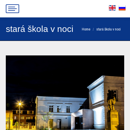
stará škola v noci
You are here:
Home
stará škola v noci