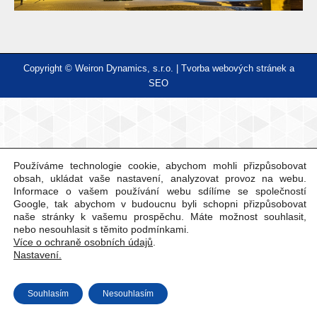
Copyright © Weiron Dynamics, s.r.o. |
Tvorba webových stránek
a
SEO
Používáme technologie cookie, abychom mohli přizpůsobovat
obsah, ukládat vaše nastavení, analyzovat provoz na webu.
Informace o vašem používání webu sdílíme se společností
Google, tak abychom v budoucnu byli schopni přizpůsobovat
naše stránky k vašemu prospěchu. Máte možnost souhlasit,
nebo nesouhlasit s těmito podmínkami.
Více o ochraně osobních údajů
.
Nastavení.
Souhlasím
Nesouhlasím