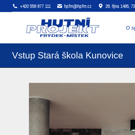
+420 558 877 111
hpfm@hpfm.cz
28. října 1495, 
O společnosti
Oblasti působení
O s
Vstup Stará škola Kunovice