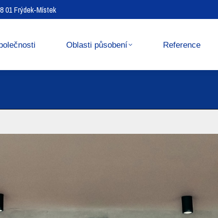
738 01 Frýdek-Místek
Reference
Media center
polečnosti
Oblasti působení
Reference