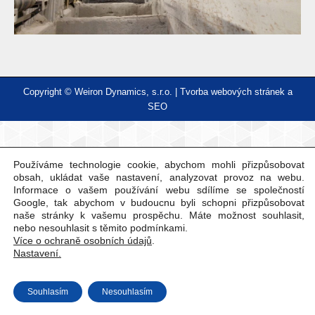
Copyright © Weiron Dynamics, s.r.o. |
Tvorba webových stránek
a
SEO
Používáme technologie cookie, abychom mohli přizpůsobovat
obsah, ukládat vaše nastavení, analyzovat provoz na webu.
Informace o vašem používání webu sdílíme se společností
Google, tak abychom v budoucnu byli schopni přizpůsobovat
naše stránky k vašemu prospěchu. Máte možnost souhlasit,
nebo nesouhlasit s těmito podmínkami.
Více o ochraně osobních údajů
.
Nastavení.
Souhlasím
Nesouhlasím