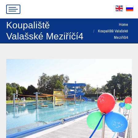
Koupaliště
You are here:
Home
Koupaliště Valašské
Valašské Meziříčí4
Meziříčí4