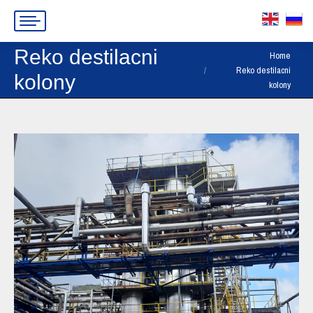
Reko destilacni
You are here:
Home
Reko destilacni
kolony
kolony