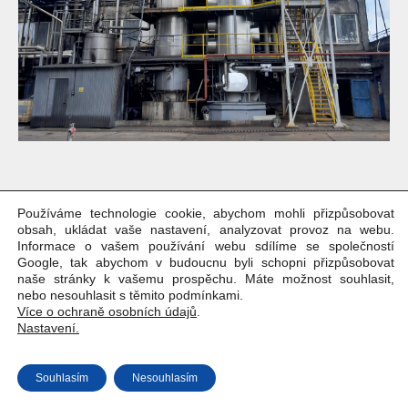
Používáme technologie cookie, abychom mohli přizpůsobovat
Copyright © Weiron Dynamics, s.r.o. |
Tvorba webových stránek
a
obsah, ukládat vaše nastavení, analyzovat provoz na webu.
SEO
Informace o vašem používání webu sdílíme se společností
Google, tak abychom v budoucnu byli schopni přizpůsobovat
naše stránky k vašemu prospěchu. Máte možnost souhlasit,
nebo nesouhlasit s těmito podmínkami.
Více o ochraně osobních údajů
.
Nastavení.
Souhlasím
Nesouhlasím