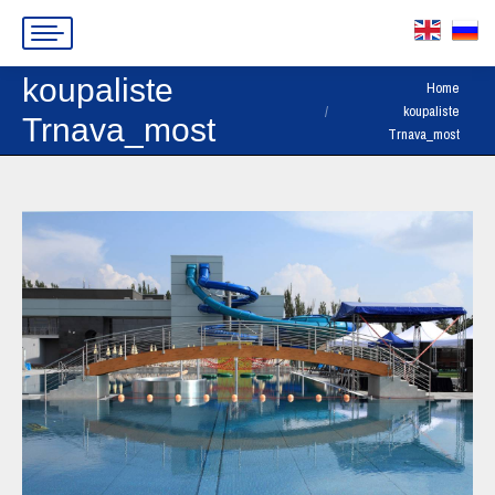
koupaliste
You are here:
Home
koupaliste
Trnava_most
Trnava_most