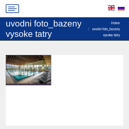
uvodni foto_bazeny
You are here:
Home
uvodni foto_bazeny
vysoke tatry
vysoke tatry