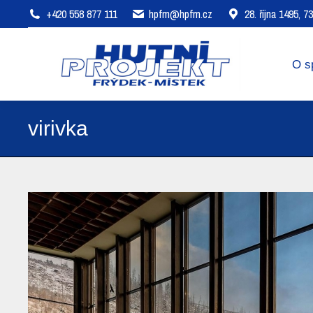
+420 558 877 111
hpfm@hpfm.cz
28. října 1495, 
O společnosti
Oblasti působení
O s
virivka