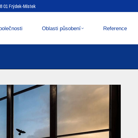
738 01 Frýdek-Místek
Reference
Media center
polečnosti
Oblasti působení
Reference