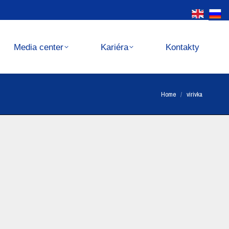
Kariéra
Kontakty
Media center
Kariéra
Kontakty
You are here:
Home
virivka