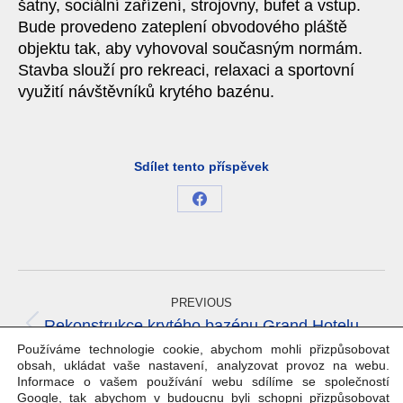
šatny, sociální zařízení, strojovny, bufet a vstup.
Bude provedeno zateplení obvodového pláště
objektu tak, aby vyhovoval současným normám.
Stavba slouží pro rekreaci, relaxaci a sportovní
využití návštěvníků krytého bazénu.
Sdílet tento příspěvek
Share
on
Facebook
Project
navigation
PREVIOUS
Rekonstrukce krytého bazénu Grand Hotelu
Previous
Permon
Používáme technologie cookie, abychom mohli přizpůsobovat
project:
obsah, ukládat vaše nastavení, analyzovat provoz na webu.
Informace o vašem používání webu sdílíme se společností
NEXT
Google, tak abychom v budoucnu byli schopni přizpůsobovat