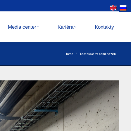
Kariéra
Kontakty
Media center
Kariéra
Kontakty
You are here:
Home
Technické zázemí bazén