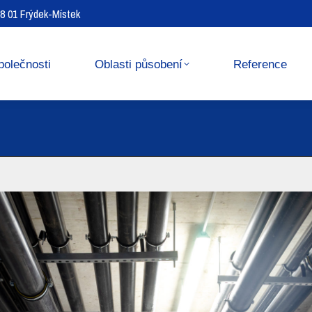
738 01 Frýdek-Místek
Reference
Media center
polečnosti
Oblasti působení
Reference