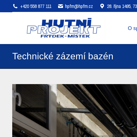
+420 558 877 111
hpfm@hpfm.cz
28. října 1495, 
O společnosti
Oblasti působení
O s
Technické zázemí bazén