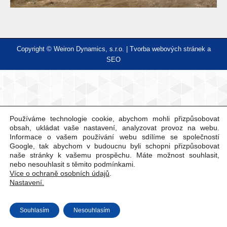
Copyright © Weiron Dynamics, s.r.o. |
Tvorba webových stránek
a
SEO
Používáme technologie cookie, abychom mohli přizpůsobovat
obsah, ukládat vaše nastavení, analyzovat provoz na webu.
Informace o vašem používání webu sdílíme se společností
Google, tak abychom v budoucnu byli schopni přizpůsobovat
naše stránky k vašemu prospěchu. Máte možnost souhlasit,
nebo nesouhlasit s těmito podmínkami.
Více o ochraně osobních údajů
.
Nastavení.
Souhlasím
Nesouhlasím