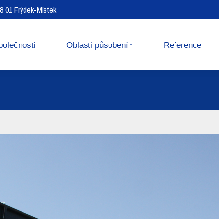
738 01 Frýdek-Místek
Reference
Media center
polečnosti
Oblasti působení
Reference