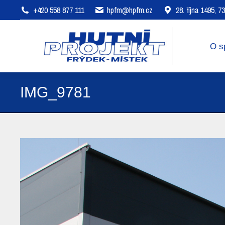
+420 558 877 111
hpfm@hpfm.cz
28. října 1495, 
O společnosti
Oblasti působení
O s
IMG_9781