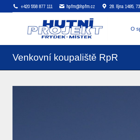
+420 558 877 111
hpfm@hpfm.cz
28. října 1495, 
O společnosti
Oblasti působení
O s
Venkovní koupaliště RpR