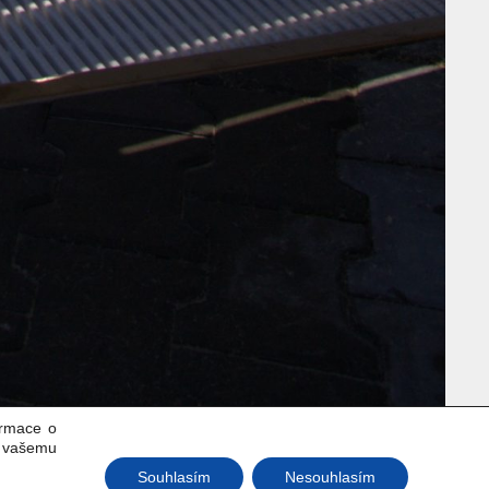
ormace o
k vašemu
Souhlasím
Nesouhlasím