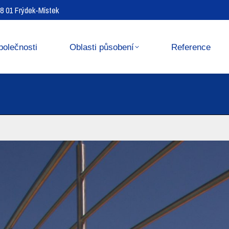
738 01 Frýdek-Místek
Reference
Media center
polečnosti
Oblasti působení
Reference