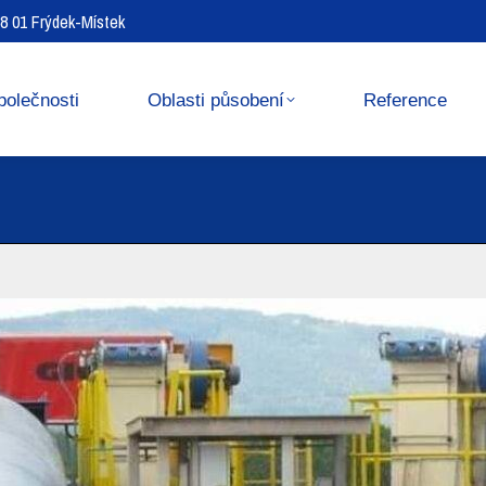
738 01 Frýdek-Místek
Reference
Media center
polečnosti
Oblasti působení
Reference