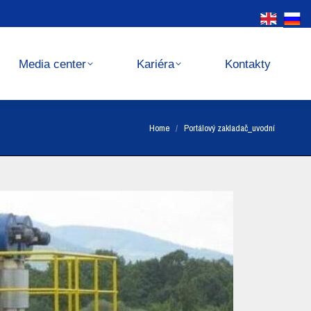
Kariéra
Kontakty
Media center
Kariéra
Kontakty
You are here:
Home
Portálový zakladač_uvodní