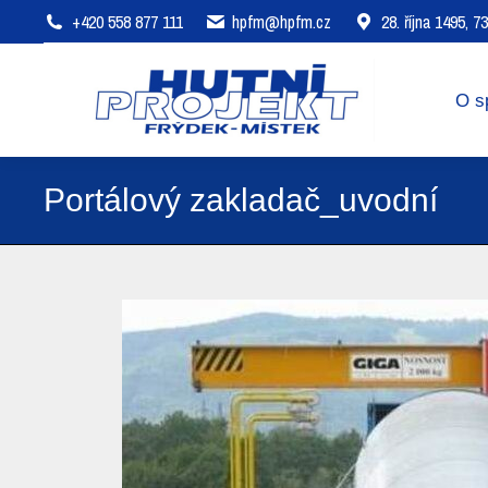
+420 558 877 111
hpfm@hpfm.cz
28. října 1495, 
O společnosti
Oblasti působení
O s
Portálový zakladač_uvodní