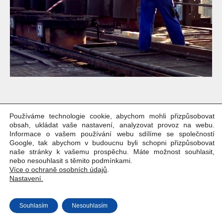
Používáme technologie cookie, abychom mohli přizpůsobovat
Copyright © Weiron Dynamics, s.r.o. |
Tvorba webových stránek
a
obsah, ukládat vaše nastavení, analyzovat provoz na webu.
SEO
Informace o vašem používání webu sdílíme se společností
Google, tak abychom v budoucnu byli schopni přizpůsobovat
naše stránky k vašemu prospěchu. Máte možnost souhlasit,
nebo nesouhlasit s těmito podmínkami.
Více o ochraně osobních údajů
.
Nastavení.
Souhlasím
Nesouhlasím