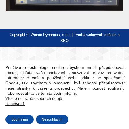
Copyright © Weiron Dynamics, s.r.o. |
Tvorba webových stránek
a
SEO
Používáme technologie cookie, abychom mohli přizpůsobovat
obsah, ukládat vaše nastavení, analyzovat provoz na webu.
Informace o vašem používání webu sdílíme se společností
Google, tak abychom v budoucnu byli schopni přizpůsobovat
naše stránky k vašemu prospěchu. Máte možnost souhlasit,
nebo nesouhlasit s těmito podmínkami.
Více o ochraně osobních údajů
.
Nastavení.
Souhlasím
Nesouhlasím